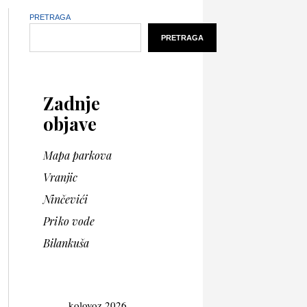
PRETRAGA
PRETRAGA
Zadnje
objave
Mapa parkova
Vranjic
Ninčevići
Priko vode
Bilankuša
kolovoz 2026