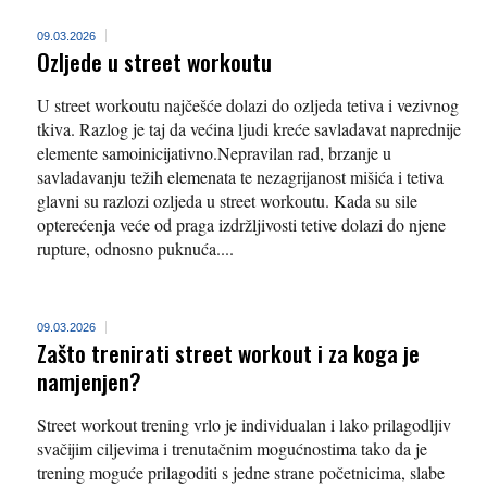
09.03.2026
Ozljede u street workoutu
U street workoutu najčešće dolazi do ozljeda tetiva i vezivnog
tkiva. Razlog je taj da većina ljudi kreće savladavat naprednije
elemente samoinicijativno.Nepravilan rad, brzanje u
savladavanju težih elemenata te nezagrijanost mišića i tetiva
glavni su razlozi ozljeda u street workoutu. Kada su sile
opterećenja veće od praga izdržljivosti tetive dolazi do njene
rupture, odnosno puknuća....
09.03.2026
Zašto trenirati street workout i za koga je
namjenjen?
Street workout trening vrlo je individualan i lako prilagodljiv
svačijim ciljevima i trenutačnim mogućnostima tako da je
trening moguće prilagoditi s jedne strane početnicima, slabe