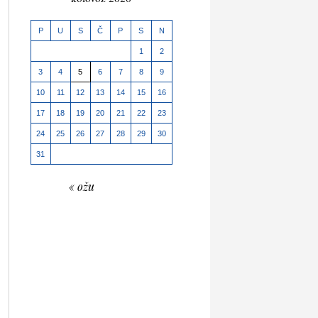
P
U
S
Č
P
S
N
1
2
3
4
5
6
7
8
9
10
11
12
13
14
15
16
17
18
19
20
21
22
23
24
25
26
27
28
29
30
31
« ožu