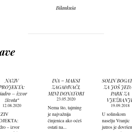
Bilankuša
jave
NAZIV
INA = MAKSI
SOLIN BOGAT
PROJEKTA:
ZAGAĐIVAČI,
ZA JOŠ JED
Jadro – izvor
MINI DONATORI
PARK ZA
23.05.2020
života“
VJEŽBANJ
12.08.2020
19.09.2018
Nema što, tajming
ZIV
je najvažnija
U solinskom
OJEKTA:
činjenica ako oćeš
naselju Vranjic
dro – izvor
ostati na...
jutros je dovrše