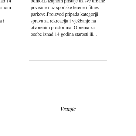
nad 14
odmor.Dizajnom pristaje uz sve urbane
isinom
površine i uz sportske terene i fitnes
parkove.Proizvod pripada kategoriji
a i
sprava za rekreaciju i vježbanje na
otvorenim prostorima. Oprema za
osobe iznad 14 godina starosti ili...
Vranjic