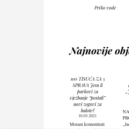
Priko vode
Najnovije ob
100 TISUĆA ZA 5
SPRAVA Jesu li
parkovi za
„
vježbanje “postali”
novi zogovi za
balote?
NA
10.03.2021
PR
Moram komentirati
„Ja