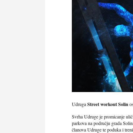
Street workout Solin
Udruga
os
Svrha Udruge je promicanje uličn
parkova na području grada Solina,
članova Udruge te poduka i trenin