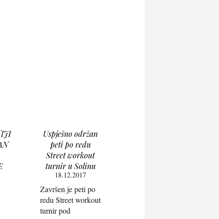
IJI
Uspješno održan
AN
peti po redu
Street workout
E
turnir u Solinu
18.12.2017
Završen je peti po
redu Street workout
n
turnir pod