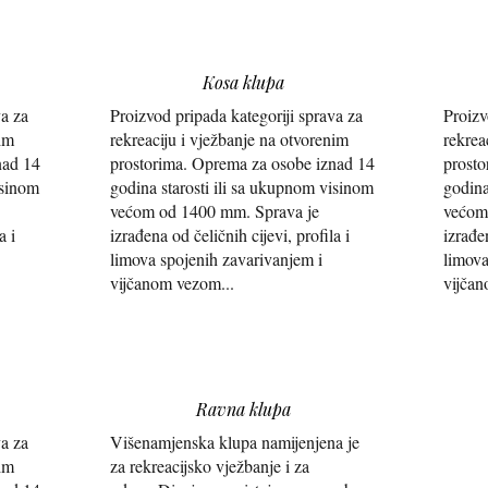
Kosa klupa
va za
Proizvod pripada kategoriji sprava za
Proizv
nim
rekreaciju i vježbanje na otvorenim
rekrea
nad 14
prostorima. Oprema za osobe iznad 14
prosto
isinom
godina starosti ili sa ukupnom visinom
godina
većom od 1400 mm. Sprava je
većom
a i
izrađena od čeličnih cijevi, profila i
izrađen
limova spojenih zavarivanjem i
limova
vijčanom vezom...
vijčan
Ravna klupa
va za
Višenamjenska klupa namijenjena je
nim
za rekreacijsko vježbanje i za